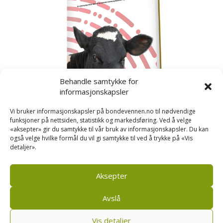
Behandle samtykke for
informasjonskapsler
Vi bruker informasjonskapsler på bondevennen.no til nødvendige
funksjoner på nettsiden, statistikk og markedsføring. Ved å velge
«aksepter» gir du samtykke til vår bruk av informasjonskapsler. Du kan
også velge hvilke formål du vil gi samtykke til ved å trykke på «Vis
detaljer».
Kusignal
Bondevennen har samla den populære serien vår
om kusignal i eit eige hefte.
Aksepter
Avslå
Vis detaljer