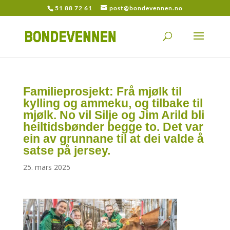
51 88 72 61
post@bondevennen.no
Familieprosjekt: Frå mjølk til
kylling og ammeku, og tilbake til
mjølk. No vil Silje og Jim Arild bli
heiltidsbønder begge to. Det var
ein av grunnane til at dei valde å
satse på jersey.
25. mars 2025