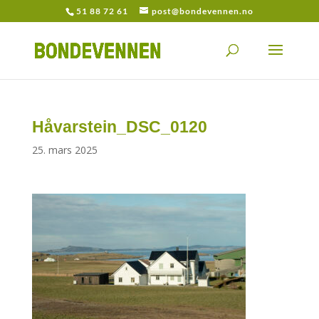
51 88 72 61
post@bondevennen.no
Håvarstein_DSC_0120
25. mars 2025