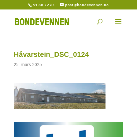
51 88 72 61
post@bondevennen.no
Håvarstein_DSC_0124
25. mars 2025