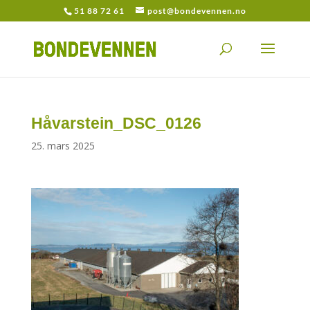
51 88 72 61
post@bondevennen.no
Håvarstein_DSC_0126
25. mars 2025