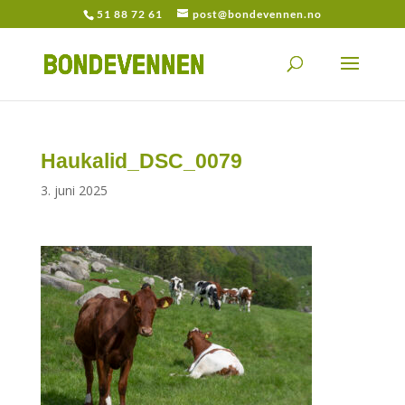
51 88 72 61
post@bondevennen.no
Haukalid_DSC_0079
3. juni 2025