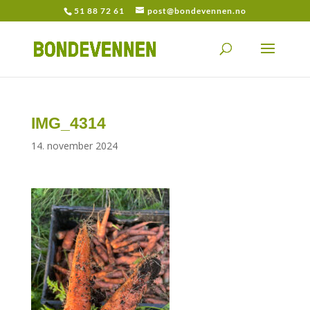
51 88 72 61
post@bondevennen.no
IMG_4314
14. november 2024