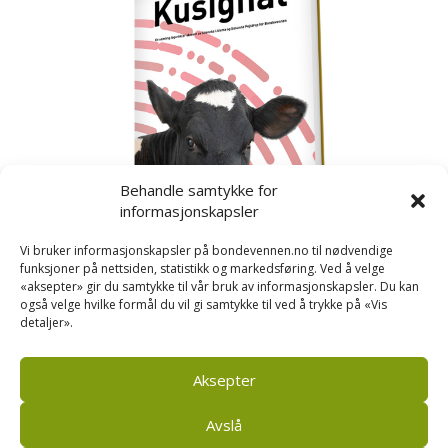
Behandle samtykke for
informasjonskapsler
Vi bruker informasjonskapsler på bondevennen.no til nødvendige
funksjoner på nettsiden, statistikk og markedsføring. Ved å velge
«aksepter» gir du samtykke til vår bruk av informasjonskapsler. Du kan
også velge hvilke formål du vil gi samtykke til ved å trykke på «Vis
detaljer».
Kusignal
Bondevennen har samla den populære serien vår
om kusignal i eit eige hefte.
Aksepter
Avslå