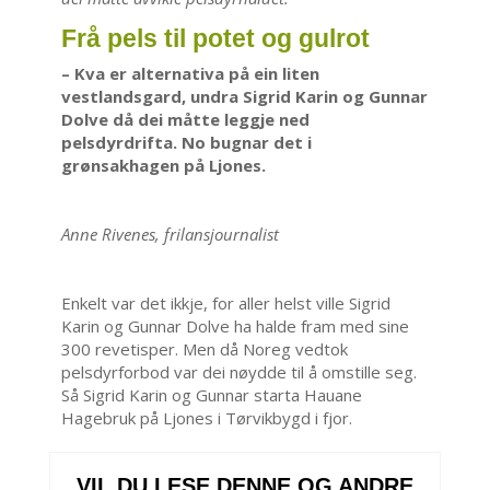
Frå pels til potet og gulrot
– Kva er alternativa på ein liten
vestlandsgard, undra Sigrid Karin og Gunnar
Dolve då dei måtte leggje ned
pelsdyrdrifta. No bugnar det i
grønsakhagen på Ljones.
Anne Rivenes, frilansjournalist
Enkelt var det ikkje, for aller helst ville Sigrid
Karin og Gunnar Dolve ha halde fram med sine
300 revetisper. Men då Noreg vedtok
pelsdyrforbod var dei nøydde til å omstille seg.
Så Sigrid Karin og Gunnar starta Hauane
Hagebruk på Ljones i Tørvikbygd i fjor.
VIL DU LESE DENNE OG ANDRE