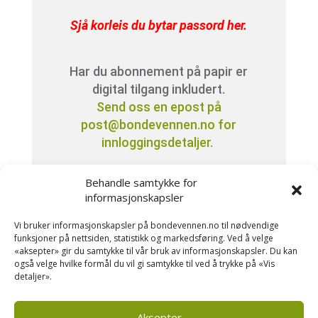
Sjå korleis du bytar passord her
.
Har du abonnement på papir er
digital tilgang inkludert.
Send oss en epost på
post@bondevennen.no for
innloggingsdetaljer.
Behandle samtykke for
Har du spørsmål angående
informasjonskapsler
abonnement?
Kontakt oss på telefon 51 88 72 61
Vi bruker informasjonskapsler på bondevennen.no til nødvendige
funksjoner på nettsiden, statistikk og markedsføring. Ved å velge
eller send ein e-post til
«aksepter» gir du samtykke til vår bruk av informasjonskapsler. Du kan
post@bondevennen.no.
også velge hvilke formål du vil gi samtykke til ved å trykke på «Vis
detaljer».
Stikkord denne saka:
Grønnsaker
,
Pelsdyr
Aksepter