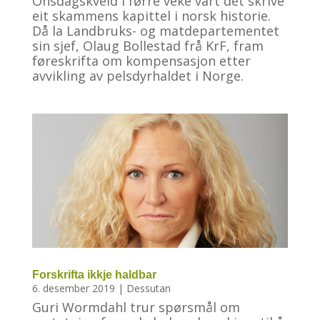
Onsdagskveld i førre veke vart det skrive
eit skammens kapittel i norsk historie.
Då la Landbruks- og matdepartementet
sin sjef, Olaug Bollestad frå KrF, fram
føreskrifta om kompensasjon etter
avvikling av pelsdyrhaldet i Norge.
Forskrifta ikkje haldbar
6. desember 2019
|
Dessutan
Guri Wormdahl trur spørsmål om