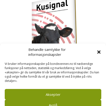
Behandle samtykke for
informasjonskapsler
Vi bruker informasjonskapsler på bondevennen.no til nødvendige
funksjoner på nettsiden, statistikk og markedsføring. Ved å velge
«aksepter» gir du samtykke til vår bruk av informasjonskapsler. Du kan
også velge hvilke formål du vil gi samtykke til ved å trykke på «Vis
detaljer».
Kusignal
Bondevennen har samla den populære serien vår
om kusignal i eit eige hefte.
Aksepter
Avslå