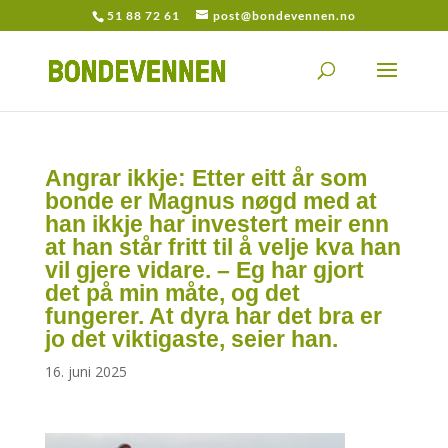
51 88 72 61
post@bondevennen.no
Angrar ikkje: Etter eitt år som
bonde er Magnus nøgd med at
han ikkje har investert meir enn
at han står fritt til å velje kva han
vil gjere vidare. – Eg har gjort
det på min måte, og det
fungerer. At dyra har det bra er
jo det viktigaste, seier han.
16. juni 2025