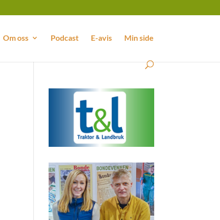
Om oss
Podcast
E-avis
Min side