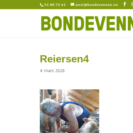
51 88 72 61
post@bondevennen.no
Reiersen4
4. mars 2026