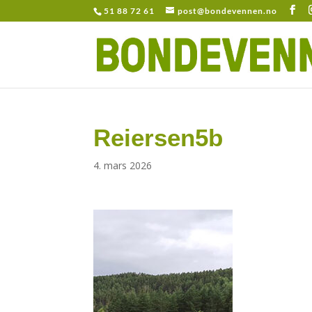
51 88 72 61
post@bondevennen.no
Reiersen5b
4. mars 2026