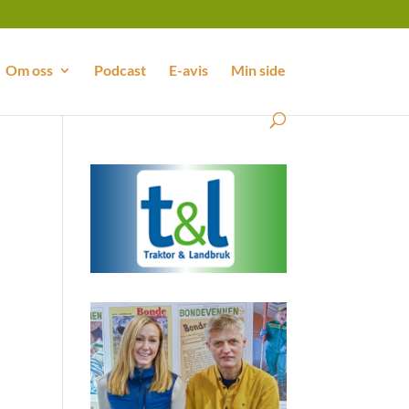
Om oss
Podcast
E-avis
Min side