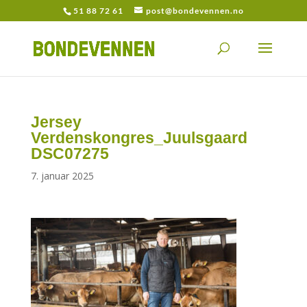
51 88 72 61
post@bondevennen.no
Jersey
Verdenskongres_Juulsgaard
DSC07275
7. januar 2025