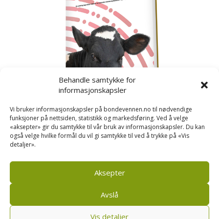
Behandle samtykke for
informasjonskapsler
Vi bruker informasjonskapsler på bondevennen.no til nødvendige
funksjoner på nettsiden, statistikk og markedsføring. Ved å velge
«aksepter» gir du samtykke til vår bruk av informasjonskapsler. Du kan
også velge hvilke formål du vil gi samtykke til ved å trykke på «Vis
detaljer».
Kusignal
Bondevennen har samla den populære serien vår
om kusignal i eit eige hefte.
Aksepter
Avslå
Vis detaljer