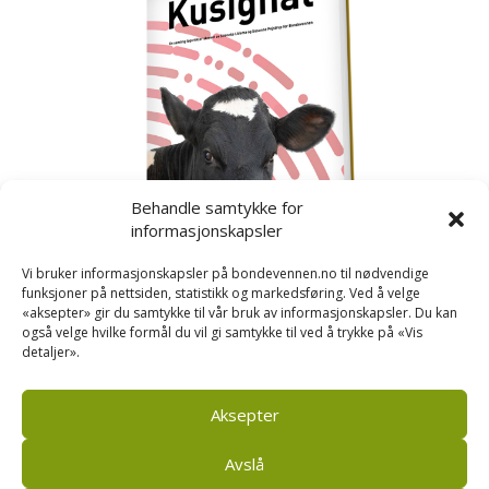
Behandle samtykke for
informasjonskapsler
Vi bruker informasjonskapsler på bondevennen.no til nødvendige
funksjoner på nettsiden, statistikk og markedsføring. Ved å velge
«aksepter» gir du samtykke til vår bruk av informasjonskapsler. Du kan
også velge hvilke formål du vil gi samtykke til ved å trykke på «Vis
detaljer».
Kusignal
Bondevennen har samla den populære serien vår
om kusignal i eit eige hefte.
Aksepter
Avslå