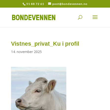
51 88 72 61
post@bondevennen.no
Vistnes_privat_Ku i profil
14. november 2025