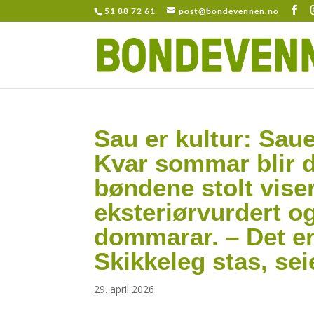
51 88 72 61
post@bondevennen.no
Sau er kultur: Saue
Kvar sommar blir de
bøndene stolt viser
eksteriørvurdert o
dommarar. – Det er 
Skikkeleg stas, sei
29. april 2026