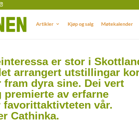
Artikler
Kjøp og salg
Møtekalender
interessa er stor i Skottlan
t arrangert utstillingar ko
 fram dyra sine. Dei vert
g premierte av erfarne
favorittaktivteten vår.
er Cathinka.