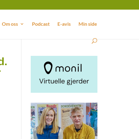
Om oss
Podcast
E-avis
Min side
d.
r