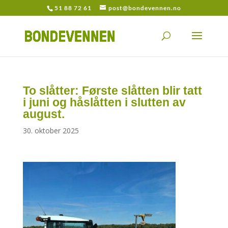
51 88 72 61
post@bondevennen.no
To slåtter: Første slåtten blir tatt
i juni og håslåtten i slutten av
august.
30. oktober 2025