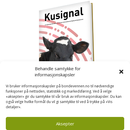
Behandle samtykke for
informasjonskapsler
Vi bruker informasjonskapsler på bondevennen.no til nødvendige
funksjoner på nettsiden, statistikk og markedsføring. Ved å velge
«aksepter» gir du samtykke til vår bruk av informasjonskapsler. Du kan
også velge hvilke formål du vil gi samtykke til ved å trykke på «Vis
detaljer».
Kusignal
Bondevennen har samla den populære serien vår
om kusignal i eit eige hefte.
Aksepter