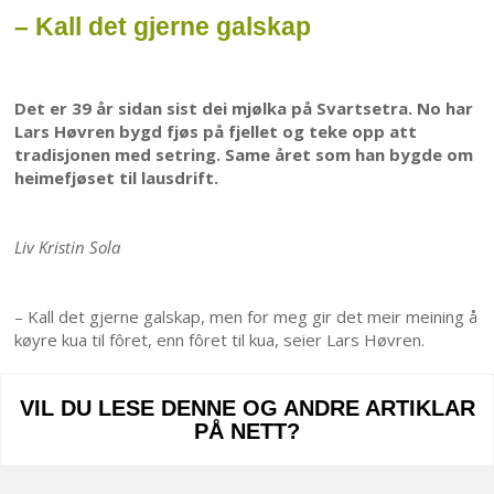
– Kall det gjerne galskap
Det er 39 år sidan sist dei mjølka på Svartsetra. No har
Lars Høvren bygd fjøs på fjellet og teke opp att
tradisjonen med setring. Same året som han bygde om
heimefjøset til lausdrift.
Liv Kristin Sola
– Kall det gjerne galskap, men for meg gir det meir meining å
køyre kua til fôret, enn fôret til kua, seier Lars Høvren.
VIL DU LESE DENNE OG ANDRE ARTIKLAR
PÅ NETT?