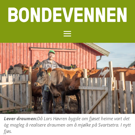
Lever draumen:
Då Lars Høvren bygde om fjøset heime vart det
òg mogleg å realisere draumen om å mjølke på Svartsetra. I nytt
fjøs.