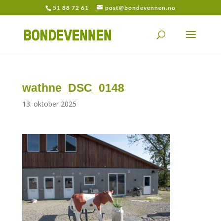
51 88 72 61
post@bondevennen.no
wathne_DSC_0148
13. oktober 2025