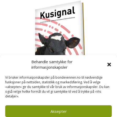
Behandle samtykke for
informasjonskapsler
Vi bruker informasjonskapsler på bondevennen.no til nødvendige
funksjoner på nettsiden, statistikk og markedsføring. Ved å velge
«aksepter» gir du samtykke til vår bruk av informasjonskapsler. Du kan
også velge hvilke formål du vil gi samtykke til ved å trykke på «Vis
detaljer».
Kusignal
Bondevennen har samla den populære serien vår
om kusignal i eit eige hefte.
Aksepter