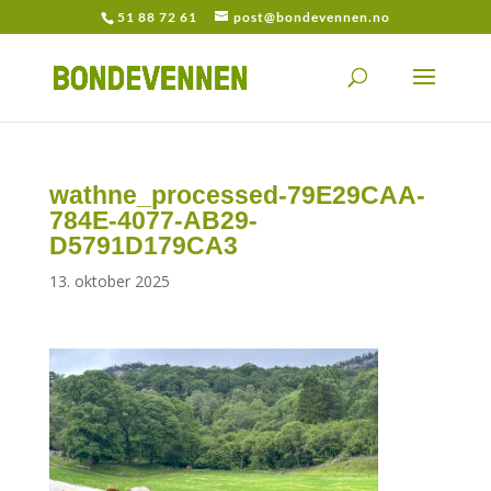
51 88 72 61
post@bondevennen.no
wathne_processed-79E29CAA-
784E-4077-AB29-
D5791D179CA3
13. oktober 2025