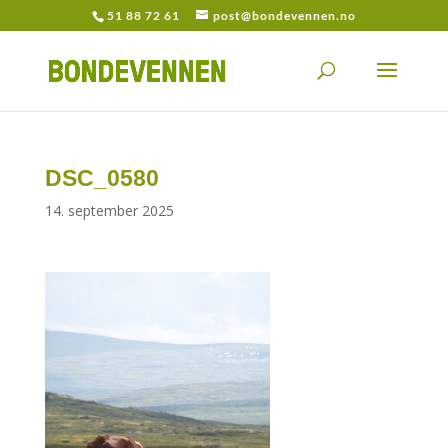
51 88 72 61
post@bondevennen.no
DSC_0580
14. september 2025