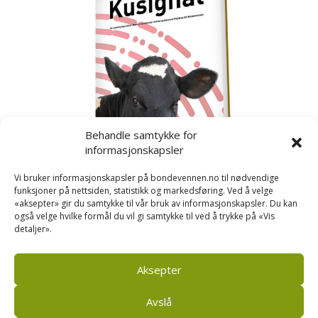
Behandle samtykke for
informasjonskapsler
Vi bruker informasjonskapsler på bondevennen.no til nødvendige
funksjoner på nettsiden, statistikk og markedsføring. Ved å velge
«aksepter» gir du samtykke til vår bruk av informasjonskapsler. Du kan
også velge hvilke formål du vil gi samtykke til ved å trykke på «Vis
detaljer».
Kusignal
Bondevennen har samla den populære serien vår
om kusignal i eit eige hefte.
Aksepter
Avslå