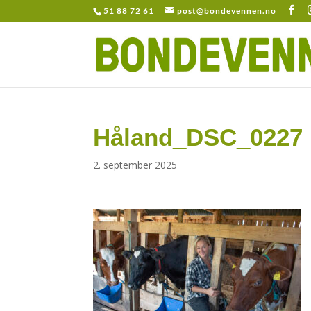
51 88 72 61
post@bondevennen.no
Håland_DSC_0227
2. september 2025