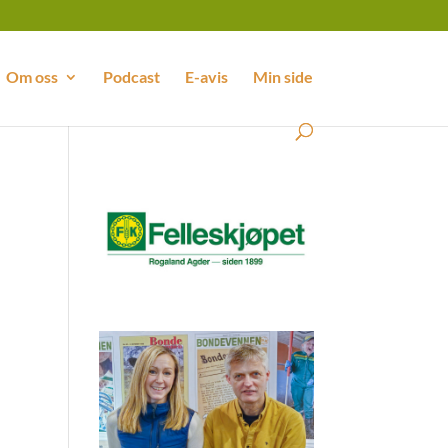
Om oss
Podcast
E-avis
Min side