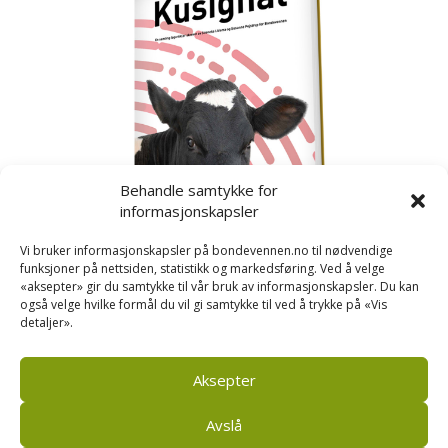
Behandle samtykke for
informasjonskapsler
Vi bruker informasjonskapsler på bondevennen.no til nødvendige
funksjoner på nettsiden, statistikk og markedsføring. Ved å velge
«aksepter» gir du samtykke til vår bruk av informasjonskapsler. Du kan
også velge hvilke formål du vil gi samtykke til ved å trykke på «Vis
detaljer».
Kusignal
Bondevennen har samla den populære serien vår
om kusignal i eit eige hefte.
Aksepter
Avslå