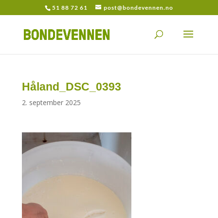
51 88 72 61
post@bondevennen.no
Håland_DSC_0393
2. september 2025