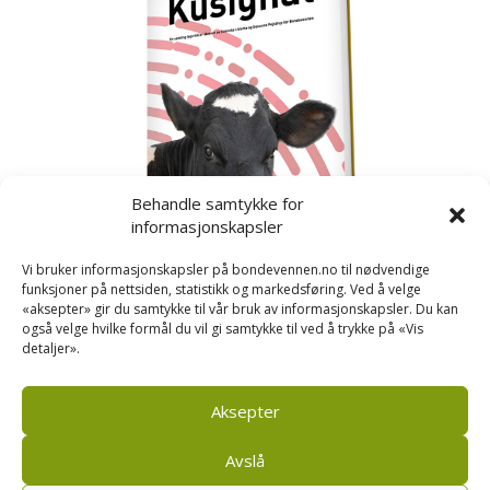
Behandle samtykke for
informasjonskapsler
Vi bruker informasjonskapsler på bondevennen.no til nødvendige
funksjoner på nettsiden, statistikk og markedsføring. Ved å velge
«aksepter» gir du samtykke til vår bruk av informasjonskapsler. Du kan
også velge hvilke formål du vil gi samtykke til ved å trykke på «Vis
detaljer».
Kusignal
Bondevennen har samla den populære serien vår
om kusignal i eit eige hefte.
Aksepter
Avslå