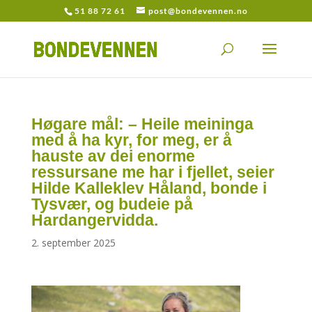
51 88 72 61
post@bondevennen.no
Høgare mål: – Heile meininga
med å ha kyr, for meg, er å
hauste av dei enorme
ressursane me har i fjellet, seier
Hilde Kalleklev Håland, bonde i
Tysvær, og budeie på
Hardangervidda.
2. september 2025