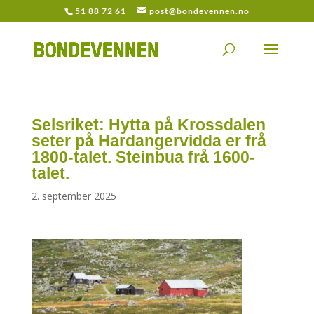
51 88 72 61
post@bondevennen.no
Selsriket: Hytta på Krossdalen
seter på Hardangervidda er frå
1800-talet. Steinbua frå 1600-
talet.
2. september 2025