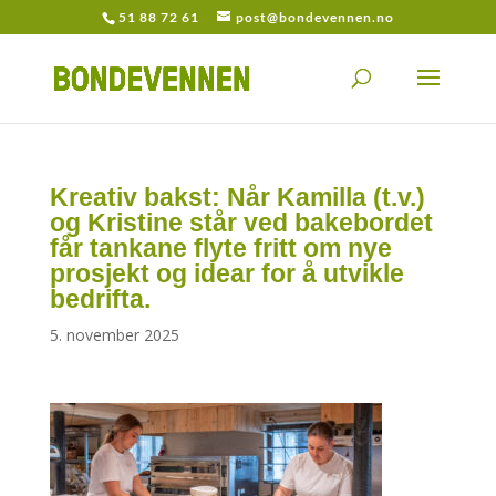
51 88 72 61
post@bondevennen.no
Kreativ bakst: Når Kamilla (t.v.)
og Kristine står ved bakebordet
får tankane flyte fritt om nye
prosjekt og idear for å utvikle
bedrifta.
5. november 2025