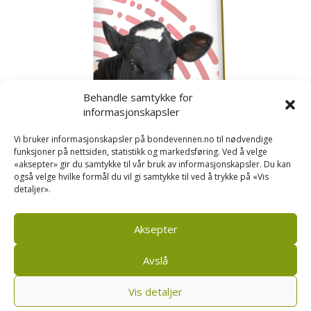
Behandle samtykke for
informasjonskapsler
Vi bruker informasjonskapsler på bondevennen.no til nødvendige
funksjoner på nettsiden, statistikk og markedsføring. Ved å velge
«aksepter» gir du samtykke til vår bruk av informasjonskapsler. Du kan
også velge hvilke formål du vil gi samtykke til ved å trykke på «Vis
detaljer».
Kusignal
Bondevennen har samla den populære serien vår
om kusignal i eit eige hefte.
Aksepter
Avslå
Vis detaljer
Bondevennen SA, Pb 208, sentrum, 4001 Stavanger