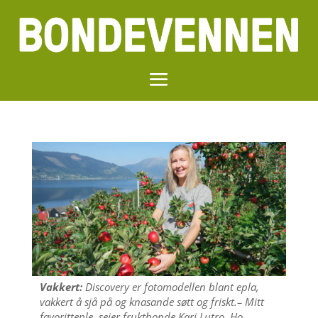
Vakkert:
Discovery er fotomodellen blant epla,
vakkert å sjå på og knasande søtt og friskt.– Mitt
favoritteple, seier fruktbonde Kari Lutro. Ho