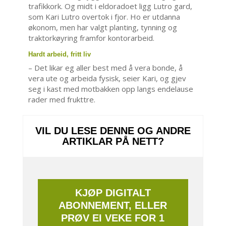
trafikkork. Og midt i eldoradoet ligg Lutro gard,
som Kari Lutro overtok i fjor. Ho er utdanna
økonom, men har valgt planting, tynning og
traktorkøyring framfor kontorarbeid.
Hardt arbeid, fritt liv
– Det likar eg aller best med å vera bonde, å
vera ute og arbeida fysisk, seier Kari, og gjev
seg i kast med motbakken opp langs endelause
rader med frukttre.
VIL DU LESE DENNE OG ANDRE
ARTIKLAR PÅ NETT?
KJØP DIGITALT
ABONNEMENT, ELLER
PRØV EI VEKE FOR 1