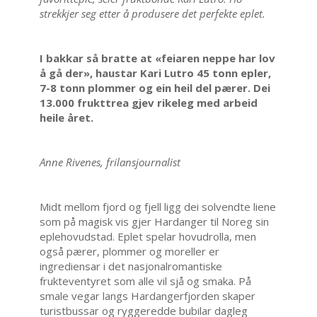
strekkjer seg etter å produsere det perfekte eplet.
I bakkar så bratte at «feiaren neppe har lov
å gå der», haustar Kari Lutro 45 tonn epler,
7-8 tonn plommer og ein heil del pærer. Dei
13.000 frukttrea gjev rikeleg med arbeid
heile året.
Anne Rivenes, frilansjournalist
Midt mellom fjord og fjell ligg dei solvendte liene
som på magisk vis gjer Hardanger til Noreg sin
eplehovudstad. Eplet spelar hovudrolla, men
også pærer, plommer og moreller er
ingrediensar i det nasjonalromantiske
frukteventyret som alle vil sjå og smaka. På
smale vegar langs Hardangerfjorden skaper
turistbussar og ryggeredde bubilar dagleg