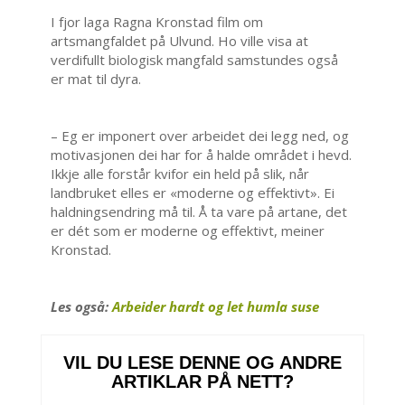
I fjor laga Ragna Kronstad film om
artsmangfaldet på Ulvund. Ho ville visa at
verdifullt biologisk mangfald samstundes også
er mat til dyra.
– Eg er imponert over arbeidet dei legg ned, og
motivasjonen dei har for å halde området i hevd.
Ikkje alle forstår kvifor ein held på slik, når
landbruket elles er «moderne og effektivt». Ei
haldningsendring må til. Å ta vare på artane, det
er dét som er moderne og effektivt, meiner
Kronstad.
Les også:
Arbeider hardt og let humla suse
VIL DU LESE DENNE OG ANDRE
ARTIKLAR PÅ NETT?