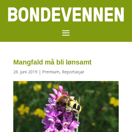
Mangfald må bli lønsamt
26. juni 2019
|
Premium
,
Reportasjar