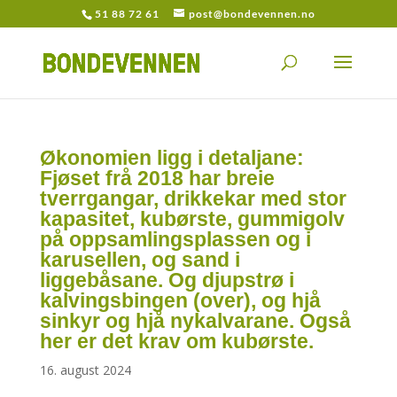
51 88 72 61
post@bondevennen.no
Økonomien ligg i detaljane:
Fjøset frå 2018 har breie
tverrgangar, drikkekar med stor
kapasitet, kubørste, gummigolv
på oppsamlingsplassen og i
karusellen, og sand i
liggebåsane. Og djupstrø i
kalvingsbingen (over), og hjå
sinkyr og hjå nykalvarane. Også
her er det krav om kubørste.
16. august 2024