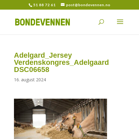
51 88 72 61
post@bondevennen.no
Adelgard_Jersey
Verdenskongres_Adelgaard
DSC06658
16. august 2024