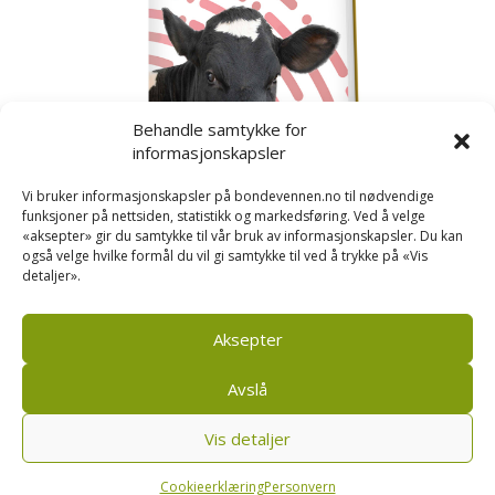
Behandle samtykke for
informasjonskapsler
Vi bruker informasjonskapsler på bondevennen.no til nødvendige
funksjoner på nettsiden, statistikk og markedsføring. Ved å velge
«aksepter» gir du samtykke til vår bruk av informasjonskapsler. Du kan
også velge hvilke formål du vil gi samtykke til ved å trykke på «Vis
detaljer».
Kusignal
Bondevennen har samla den populære serien vår
om kusignal i eit eige hefte.
Aksepter
Avslå
Vis detaljer
Bondevennen SA, Pb 208, sentrum, 4001 Stavanger
|
Personvern og cookies regler
Cookieerklæring
Personvern