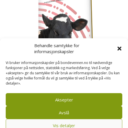
Behandle samtykke for
informasjonskapsler
Vi bruker informasjonskapsler på bondevennen.no til nødvendige
funksjoner på nettsiden, statistikk og markedsføring. Ved å velge
«aksepter» gir du samtykke til vår bruk av informasjonskapsler. Du kan
også velge hvilke formål du vil gi samtykke til ved å trykke på «Vis
detaljer».
Kusignal
Bondevennen har samla den populære serien vår
om kusignal i eit eige hefte.
Aksepter
Avslå
Vis detaljer