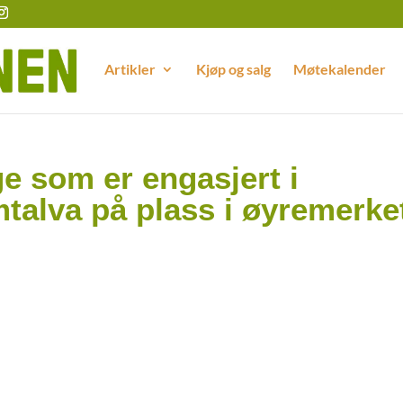
Artikler
Kjøp og salg
Møtekalender
 som er engasjert i
mtalva på plass i øyremerke