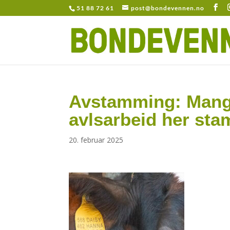
51 88 72 61
post@bondevennen.no
Avstamming: Mange
avlsarbeid her sta
20. februar 2025