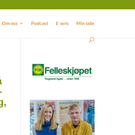
Om oss
Podcast
E-avis
Min side
å
–
g,