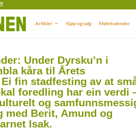
Artikler
Kjøp og salg
Møtekalender
der: Under Dyrsku’n i
bla kåra til Årets
Ei fin stadfesting av at sm
okal foredling har ein verdi 
ulturelt og samfunnsmessi
lag med Berit, Amund og
rnet Isak.