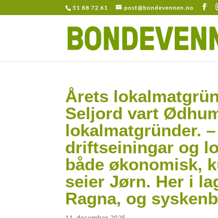
51 88 72 61
post@bondevennen.no
Årets lokalmatgrün
Seljord vart Ødhum
lokalmatgründer. – 
driftseiningar og l
både økonomisk, k
seier Jørn. Her i 
Ragna, og syskenba
11. desember 2025