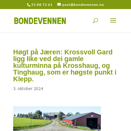
51 88 72 61
post@bondevennen.no
Høgt på Jæren: Krossvoll Gard
ligg like ved dei gamle
kulturminna på Krosshaug, og
Tinghaug, som er høgste punkt i
Klepp.
3. oktober 2024