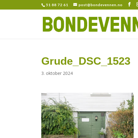
51 88 72 61
post@bondevennen.no
Grude_DSC_1523
3. oktober 2024