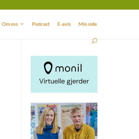
Om oss
Podcast
E-avis
Min side