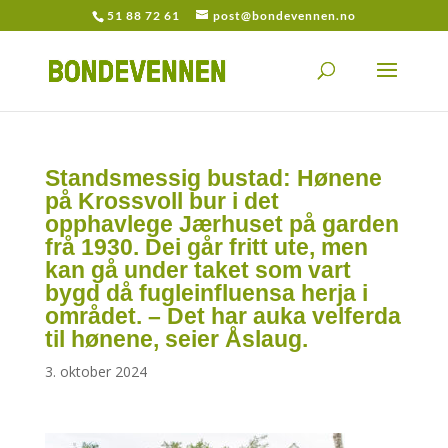
51 88 72 61
post@bondevennen.no
Standsmessig bustad: Hønene
på Krossvoll bur i det
opphavlege Jærhuset på garden
frå 1930. Dei går fritt ute, men
kan gå under taket som vart
bygd då fugleinfluensa herja i
området. – Det har auka velferda
til hønene, seier Åslaug.
3. oktober 2024