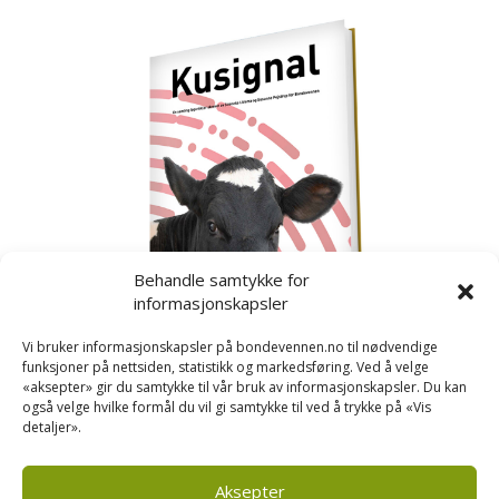
Behandle samtykke for
informasjonskapsler
Vi bruker informasjonskapsler på bondevennen.no til nødvendige
funksjoner på nettsiden, statistikk og markedsføring. Ved å velge
«aksepter» gir du samtykke til vår bruk av informasjonskapsler. Du kan
også velge hvilke formål du vil gi samtykke til ved å trykke på «Vis
detaljer».
Kusignal
Bondevennen har samla den populære serien vår
om kusignal i eit eige hefte.
Aksepter