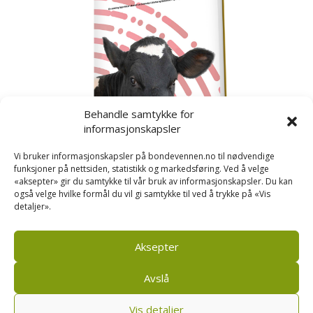
Behandle samtykke for
informasjonskapsler
Vi bruker informasjonskapsler på bondevennen.no til nødvendige
funksjoner på nettsiden, statistikk og markedsføring. Ved å velge
«aksepter» gir du samtykke til vår bruk av informasjonskapsler. Du kan
også velge hvilke formål du vil gi samtykke til ved å trykke på «Vis
detaljer».
Kusignal
Bondevennen har samla den populære serien vår
om kusignal i eit eige hefte.
Aksepter
Avslå
Vis detaljer