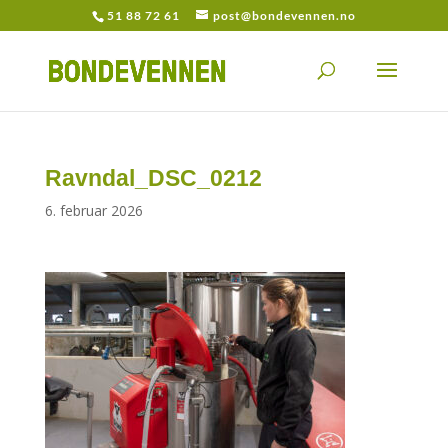
51 88 72 61
post@bondevennen.no
Ravndal_DSC_0212
6. februar 2026