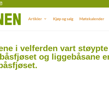
Artikler
Kjøp og salg
Møtekalender
ne i velferden vart støypte
 båsfjøset og liggebåsane e
båsfjøset.