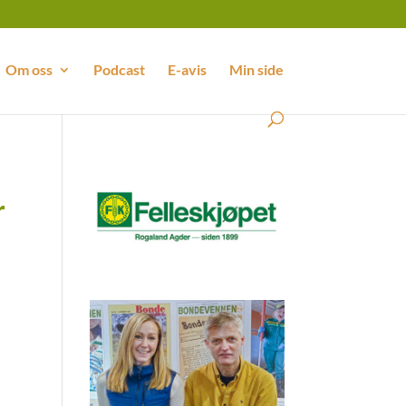
Om oss
Podcast
E-avis
Min side
r