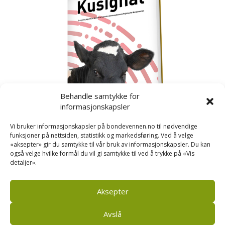
Behandle samtykke for
informasjonskapsler
Vi bruker informasjonskapsler på bondevennen.no til nødvendige
funksjoner på nettsiden, statistikk og markedsføring. Ved å velge
«aksepter» gir du samtykke til vår bruk av informasjonskapsler. Du kan
også velge hvilke formål du vil gi samtykke til ved å trykke på «Vis
detaljer».
Kusignal
Bondevennen har samla den populære serien vår
om kusignal i eit eige hefte.
Aksepter
Avslå