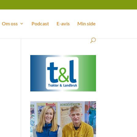
Om oss
Podcast
E-avis
Min side