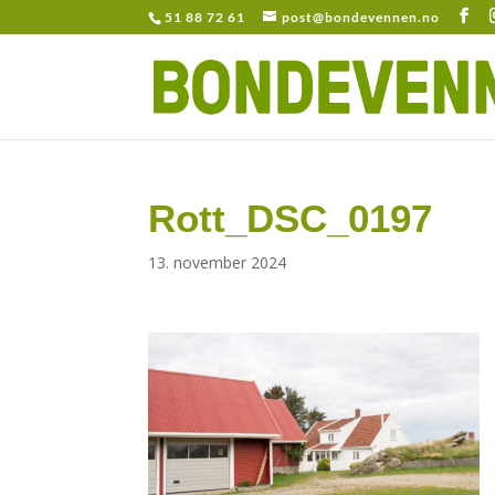
51 88 72 61
post@bondevennen.no
Rott_DSC_0197
13. november 2024