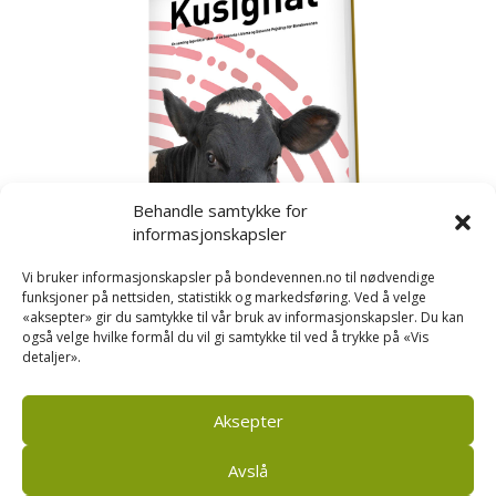
Behandle samtykke for
informasjonskapsler
Vi bruker informasjonskapsler på bondevennen.no til nødvendige
funksjoner på nettsiden, statistikk og markedsføring. Ved å velge
«aksepter» gir du samtykke til vår bruk av informasjonskapsler. Du kan
også velge hvilke formål du vil gi samtykke til ved å trykke på «Vis
detaljer».
Kusignal
Bondevennen har samla den populære serien vår
om kusignal i eit eige hefte.
Aksepter
Avslå