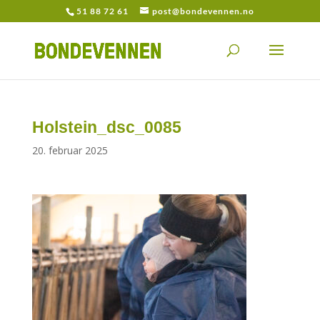
51 88 72 61
post@bondevennen.no
Holstein_dsc_0085
20. februar 2025