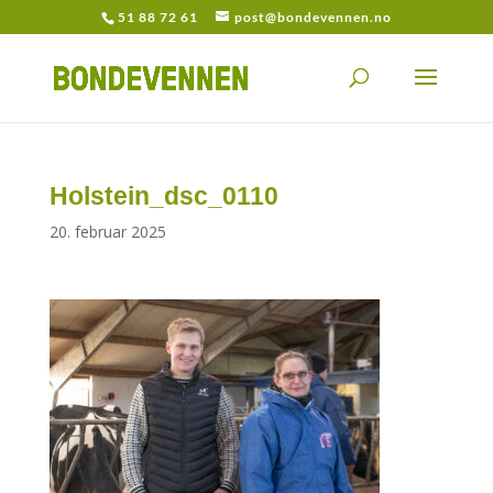
51 88 72 61
post@bondevennen.no
Holstein_dsc_0110
20. februar 2025