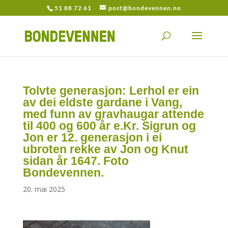
51 88 72 61
post@bondevennen.no
Tolvte generasjon: Lerhol er ein
av dei eldste gardane i Vang,
med funn av gravhaugar attende
til 400 og 600 år e.Kr. Sigrun og
Jon er 12. generasjon i ei
ubroten rekke av Jon og Knut
sidan år 1647. Foto
Bondevennen.
20. mai 2025