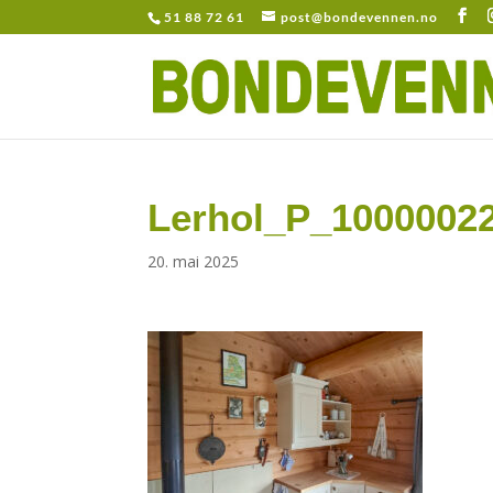
51 88 72 61
post@bondevennen.no
Lerhol_P_1000002
20. mai 2025