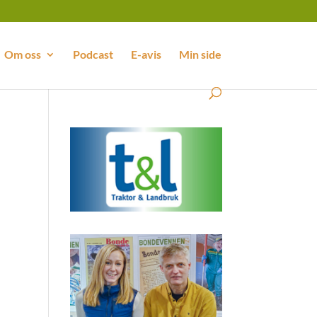
Om oss
Podcast
E-avis
Min side