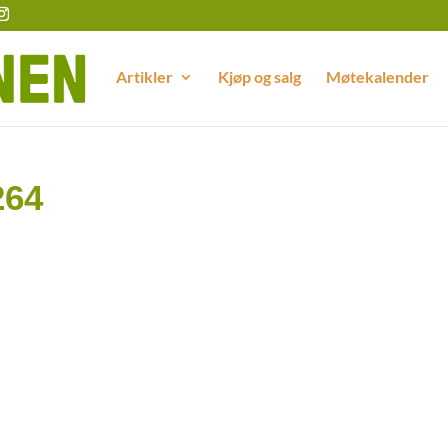
Artikler
Kjøp og salg
Møtekalender
264