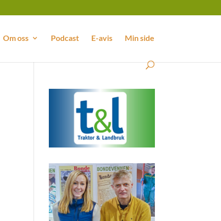
Om oss
Podcast
E-avis
Min side