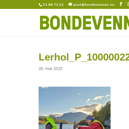
51 88 72 61
post@bondevennen.no
Lerhol_P_1000002
20. mai 2025