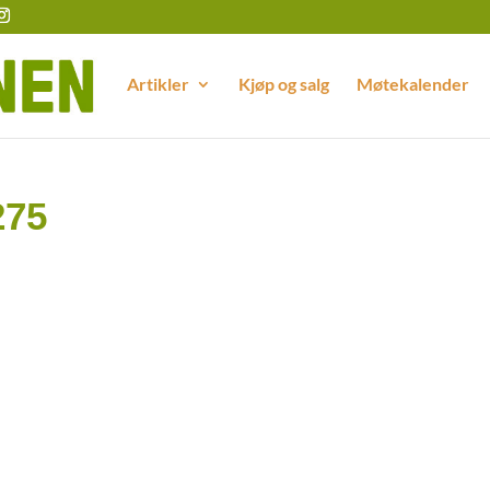
Artikler
Kjøp og salg
Møtekalender
275