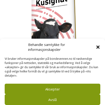
Behandle samtykke for
informasjonskapsler
Vi bruker informasjonskapsler på bondevennen.no til nødvendige
funksjoner på nettsiden, statistikk og markedsføring. Ved å velge
«aksepter» gir du samtykke til vår bruk av informasjonskapsler. Du kan
også velge hvilke formål du vil gi samtykke til ved å trykke på «Vis
detaljer».
Kusignal
Bondevennen har samla den populære serien vår
om kusignal i eit eige hefte.
Aksepter
Avslå