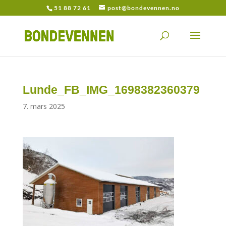
51 88 72 61
post@bondevennen.no
Lunde_FB_IMG_1698382360379
7. mars 2025