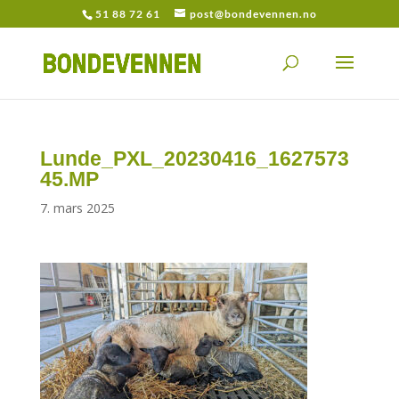
51 88 72 61
post@bondevennen.no
Lunde_PXL_20230416_1627573
45.MP
7. mars 2025