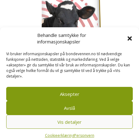
Behandle samtykke for
informasjonskapsler
Vi bruker informasjonskapsler på bondevennen.no til nødvendige
funksjoner på nettsiden, statistikk og markedsføring. Ved å velge
«aksepter» gir du samtykke til vår bruk av informasjonskapsler. Du kan
også velge hvilke formål du vil gi samtykke til ved å trykke på «Vis
detaljer».
Kusignal
Bondevennen har samla den populære serien vår
om kusignal i eit eige hefte.
Aksepter
Avslå
Vis detaljer
Bondevennen SA, Pb 208, sentrum, 4001 Stavanger
|
Personvern og cookies regler
Cookieerklæring
Personvern